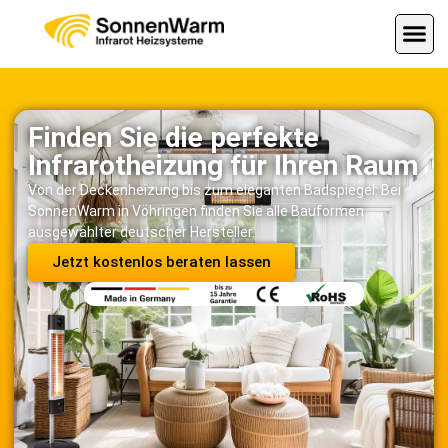
Finden Sie die perfekte
Infrarotheizung für Ihren Raum
Von der Deckenheizung bis zum eleganten Badspiegel: Bei
SonnenWarm in Vöhringen finden Sie alle Bauformen
ausgewählter deutscher Hersteller.
Jetzt kostenlos beraten lassen