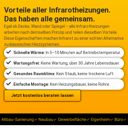
Vorteile aller Infrarotheizungen.
Das haben alle gemeinsam.
Egal ob Decke, Wand oder Spiegel – alle Infrarotheizungen
arbeiten nach demselben Prinzip und teilen dieselben Vorteile.
Diese Eigenschaften machen Infrarot zu einer echten Alternative
zu klassischen Heizsystemen.
Schnelle Wärme:
In 5–10 Minuten auf Betriebstemperatur.
Wartungsfrei:
Keine Wartung, über 30 Jahre Lebensdauer.
Gesundes Raumklima:
Kein Staub, keine trockene Luft.
Einfache Montage:
Kein Heizungsbauer, keine Rohre.
Jetzt kostenlos beraten lassen
ltbau-Sanierung
✓ Neubau
✓ Gewerbefläche
✓ Eigenheim
✓ Büro
✓ Pr