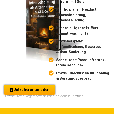
Infrarot mit Solar
Richtig planen: Heizlast,
Dimensionierung,
Zonensteuerung
Mythen aufgedeckt: Was
stimmt, was nicht?
Praxisbeispiele:
Einfamilienhaus, Gewerbe,
Altbau-Sanierung
Schnelltest: Passt Infrarot zu
Ihrem Gebäude?
Praxis-Checklisten für Planung
& Beratungsgespräch
Jetzt herunterladen
Hinweis: Dieser Ratgeber ersetzt keine individuelle Beratung!